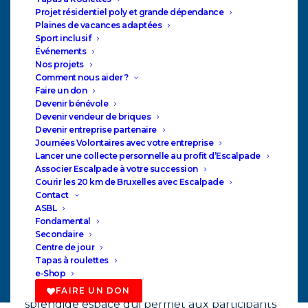
Projet résidentiel poly et grande dépendance
Plaines de vacances adaptées
Sport inclusif
Événements
Nos projets
Comment nous aider ?
Faire un don
Devenir bénévole
Devenir vendeur de briques
Devenir entreprise partenaire
Journées Volontaires avec votre entreprise
Lancer une collecte personnelle au profit d’Escalpade
Associer Escalpade à votre succession
Courir les 20 km de Bruxelles avec Escalpade
Contact
ASBL
Fondamental
€25.000,00
Secondaire
Centre de jour
Tapas à roulettes
Grâce au Lab Cap48, nous avons aménagé
e-Shop
notre terrasse au printemps 2018. Un
FAIRE UN DON
splendide espace qui permet aux participants