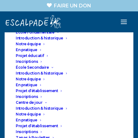
FAIRE UN DON
A propos
Nos sections
ASBL
École Fondamentale
Introduction & historique
Notre équipe
En pratique
Projet éducatif
ESCALPADE
Inscriptions
Terrasse au Centre de
École Secondaire
Introduction & historique
Jour - Papotes et
Notre équipe
potagers adaptés
En pratique
Projet d’établissement
Inscriptions
Centre de jour
Introduction & historique
Notre équipe
En pratique
Projet d’établissement
Inscriptions
Tapas à Roulettes