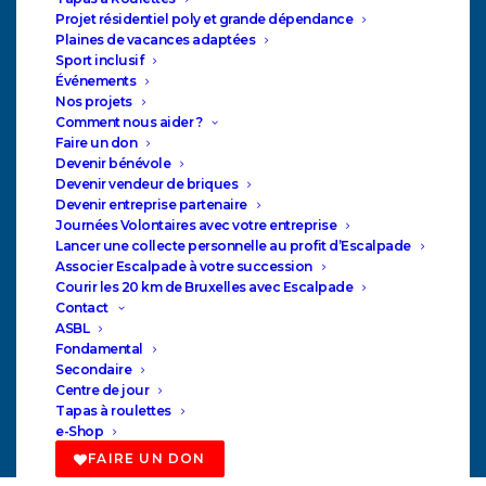
Projet résidentiel poly et grande dépendance
personne porteuse d’un handicap
Plaines de vacances adaptées
Sport inclusif
Événements
Notre objectif est de « promouvoir et réaliser
Nos projets
Comment nous aider ?
tout projet à caractère pédagogique, social,
Faire un don
culturel ou éducatif orienté vers la personne
Devenir bénévole
handicapée notamment par l’organisation
Devenir vendeur de briques
Devenir entreprise partenaire
d’activités d’accueil, de loisirs, ou
Journées Volontaires avec votre entreprise
d’enseignement »
Lancer une collecte personnelle au profit d’Escalpade
Associer Escalpade à votre succession
Courir les 20 km de Bruxelles avec Escalpade
Contact
ASBL
Fondamental
Secondaire
Centre de jour
Tapas à roulettes
e-Shop
FAIRE UN DON