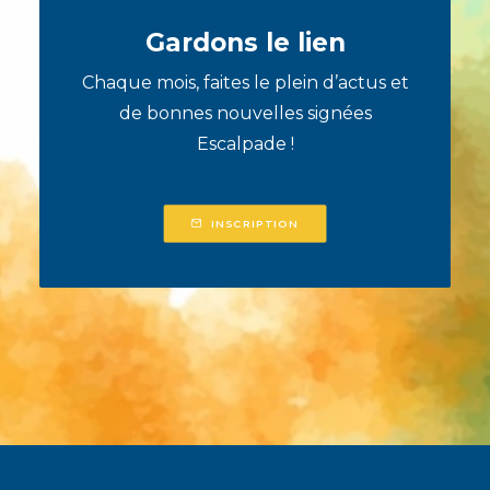
Gardons le lien
Chaque mois, faites le plein d’actus et
de bonnes nouvelles signées
Escalpade !
INSCRIPTION