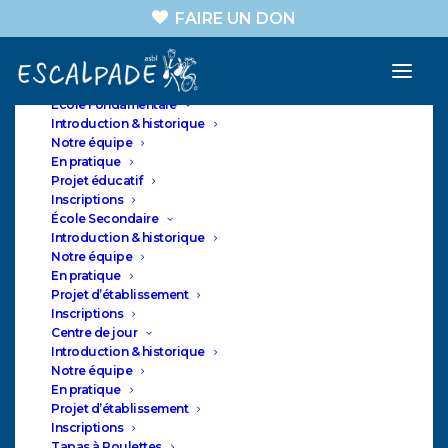
FAIRE UN DON
A propos
Nos sections
ASBL
École Fondamentale
Introduction & historique
Notre équipe
En pratique
Projet éducatif
ESCALPADE
Inscriptions
A propos
École Secondaire
Introduction & historique
Notre équipe
En pratique
Projet d’établissement
Inscriptions
Centre de jour
Introduction & historique
Notre équipe
En pratique
Missions
Projet d’établissement
Inscriptions
Un projet citoyen au service de la
Tapas à Roulettes