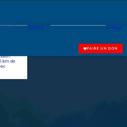
névole
ndeur de
reprise
ASBL
lontaires
Contact
e-Shop
Fondamental
entreprise
Secondaire
collecte
Centre de jour
 au profit
Tapas à roulettes
e
FAIRE UN DON
calpade à
ssion
20 km de
vec