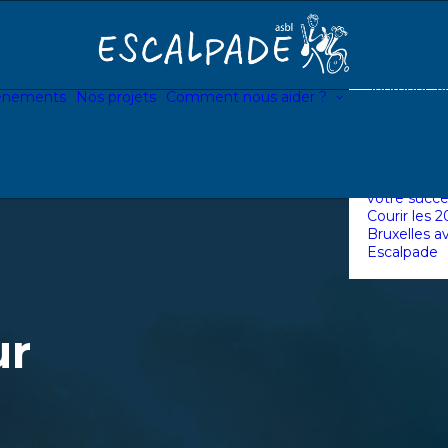
Devenir bé
Devenir ve
briques
Devenir ent
partenaire
Journées Vo
énements
Nos projets
Comment nous aider ?
avec votre 
Lancer une 
personnelle
d’Escalpad
Associer Es
votre succe
Courir les 
Bruxelles a
Escalpade
ur