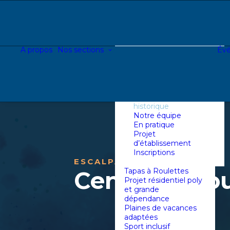
Introduction &
historique
Notre équipe
En pratique
Projet
A propos
Nos sections
Év
d’établissement
Inscriptions
Centre de jour
Introduction &
historique
Notre équipe
En pratique
Projet
d’établissement
Inscriptions
ESCALPADE
Centre de jo
Tapas à Roulettes
Projet résidentiel poly
et grande
dépendance
Plaines de vacances
adaptées
Sport inclusif