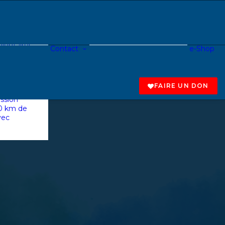
névole
ndeur de
reprise
ASBL
lontaires
Contact
e-Shop
Fondamental
entreprise
Secondaire
collecte
Centre de jour
 au profit
Tapas à roulettes
e
FAIRE UN DON
calpade à
ssion
20 km de
vec