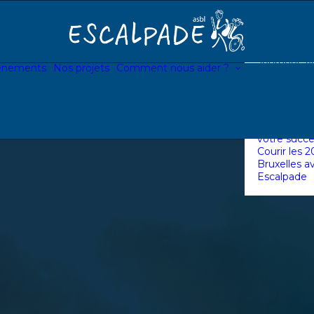
Devenir bé
Devenir ve
briques
Devenir ent
partenaire
Journées Vo
énements
Nos projets
Comment nous aider ?
avec votre 
Lancer une 
personnelle
d’Escalpad
Associer Es
votre succe
Courir les 
Bruxelles a
Escalpade