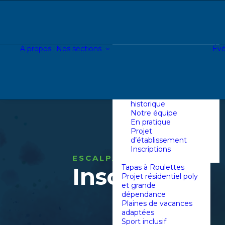
Introduction &
historique
Notre équipe
En pratique
Projet
A propos
Nos sections
Év
d’établissement
Inscriptions
Centre de jour
Introduction &
historique
Notre équipe
En pratique
Projet
d’établissement
Inscriptions
ESCALPADE
Inscriptions
Tapas à Roulettes
Projet résidentiel poly
et grande
dépendance
Plaines de vacances
adaptées
Sport inclusif