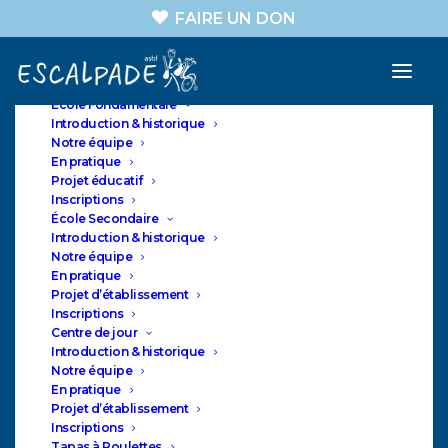
FAIRE UN DON
A propos
Nos sections
ASBL
École Fondamentale
Introduction & historique
Notre équipe
En pratique
Projet éducatif
ESCALPADE
Inscriptions
Rails de portage pour
École Secondaire
Introduction & historique
les kinés de l’école
Notre équipe
Secondaire
En pratique
Projet d’établissement
Inscriptions
Centre de jour
Introduction & historique
Notre équipe
En pratique
Projet d’établissement
Inscriptions
Tapas à Roulettes