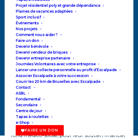
Projet résidentiel poly et grande dépendance
Plaines de vacances adaptées
Sport inclusif
Événements
Nos projets
Comment nous aider ?
Faire un don
Devenir bénévole
Devenir vendeur de briques
Devenir entreprise partenaire
Journées Volontaires avec votre entreprise
Lancer une collecte personnelle au profit d’Escalpade
Associer Escalpade à votre succession
Courir les 20 km de Bruxelles avec Escalpade
Contact
ASBL
€1001.000,00
Fondamental
Secondaire
Fin 2018, l’école secondaire a pu bénéficier de
Centre de jour
Tapas à roulettes
l’installation de rails de portage dans la salle de
e-Shop
kinésithérapie. Nous remercions « ICB », un
FAIRE UN DON
fond médico-social, pour leur soutien financier