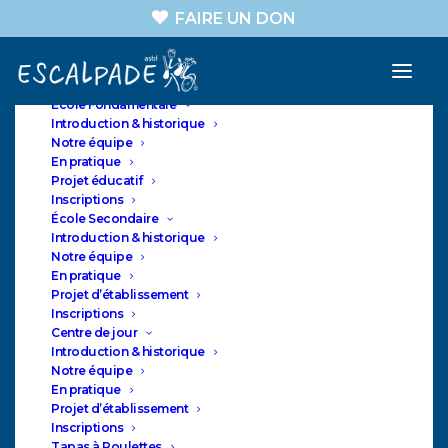
FAIRE UN DON
A propos
Nos sections
ASBL
École Fondamentale
Introduction & historique
Notre équipe
En pratique
Projet éducatif
ESCALPADE
Inscriptions
Pérenniser le
École Secondaire
Introduction & historique
fonctionnement du
Notre équipe
Centre de Jour
En pratique
Projet d’établissement
Inscriptions
Centre de jour
Introduction & historique
Notre équipe
En pratique
Projet d’établissement
Inscriptions
Tapas à Roulettes