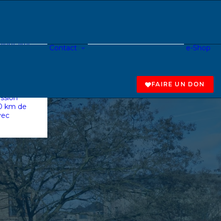
névole
ndeur de
reprise
ASBL
lontaires
Contact
e-Shop
Fondamental
entreprise
Secondaire
collecte
Centre de jour
 au profit
Tapas à roulettes
e
FAIRE UN DON
calpade à
ssion
20 km de
vec