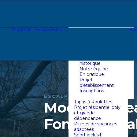
Introduction &
historique
Notre équipe
En pratique
Projet
A propos
Nos sections
Év
d’établissement
Inscriptions
Centre de jour
Introduction &
historique
Notre équipe
En pratique
Projet
d’établissement
Inscriptions
ESCALPADE
Module batea
Tapas à Roulettes
Projet résidentiel poly
et grande
Fondamenta
dépendance
Plaines de vacances
adaptées
Sport inclusif