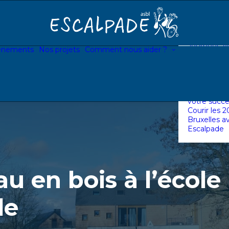
Devenir bé
Devenir ve
briques
Devenir ent
partenaire
Journées Vo
énements
Nos projets
Comment nous aider ?
avec votre 
Lancer une 
personnelle
d’Escalpad
Associer Es
votre succe
Courir les 
Bruxelles a
Escalpade
u en bois à l’école
le