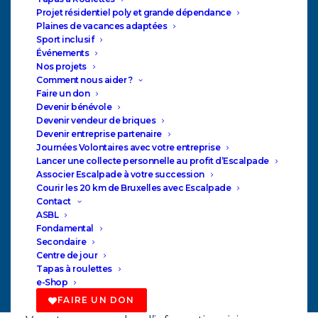
Projet résidentiel poly et grande dépendance
Plaines de vacances adaptées
Sport inclusif
Événements
Nos projets
Comment nous aider ?
Faire un don
Devenir bénévole
Devenir vendeur de briques
Devenir entreprise partenaire
Journées Volontaires avec votre entreprise
Lancer une collecte personnelle au profit d’Escalpade
Associer Escalpade à votre succession
Courir les 20 km de Bruxelles avec Escalpade
Contact
ASBL
Dès la rentrée scolaire 2023, l’école secondaire
Fondamental
Secondaire
accueillera, dans sa filière FORME 4, des élèves
Centre de jour
ayant une déficience visuelle (type 6) et/ou
Tapas à roulettes
e-Shop
une déficience auditive (type 7).
FAIRE UN DON