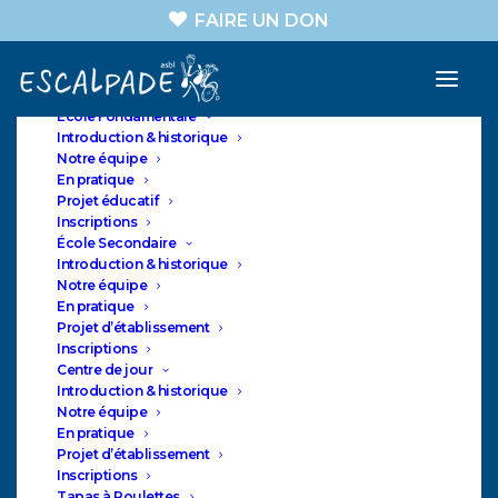
FAIRE UN DON
A propos
Nos sections
ASBL
École Fondamentale
Introduction & historique
Notre équipe
En pratique
Projet éducatif
ESCALPADE
Inscriptions
NOUVEAU à l'école
École Secondaire
Introduction & historique
secondaire
Notre équipe
En pratique
Projet d’établissement
Inscriptions
Centre de jour
Introduction & historique
Notre équipe
En pratique
Projet d’établissement
Inscriptions
Tapas à Roulettes